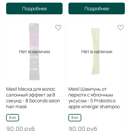
Подробнее
Подробнее
Нет в наличии
Нет в наличии
Masil Маска для волос
Masil Шампунь от
салонный эффект за 8
перхоти с яблочным
секунд - 8 Seconds salon
уксусом - 5 Probiotics
hair mask
apple vinergar shampoo
8 мл
8 мл
90.00 руб
90.00 руб