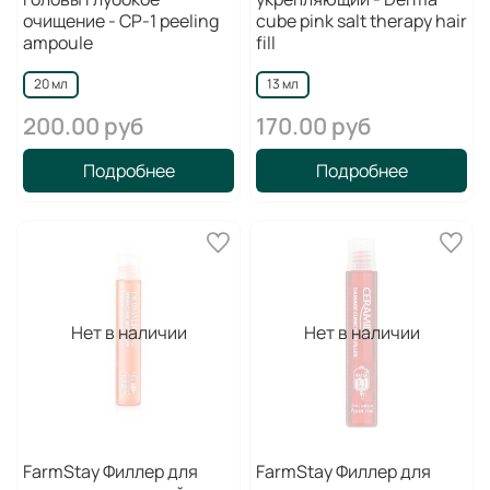
очищение - CP-1 peeling
сube pink salt therapy hair
ampoule
fill
20 мл
13 мл
200.00 руб
170.00 руб
Подробнее
Подробнее
Нет в наличии
Нет в наличии
FarmStay Филлер для
FarmStay Филлер для