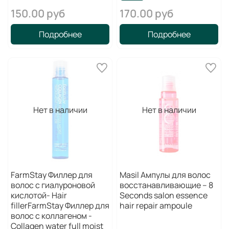
150.00 руб
170.00 руб
Подробнее
Подробнее
Нет в наличии
Нет в наличии
FarmStay Филлер для
Masil Ампулы для волос
волос с гиалуроновой
восстанавливающие – 8
кислотой- Hair
Seconds salon essence
fillerFarmStay Филлер для
hair repair ampoule
волос с коллагеном -
Collagen water full moist