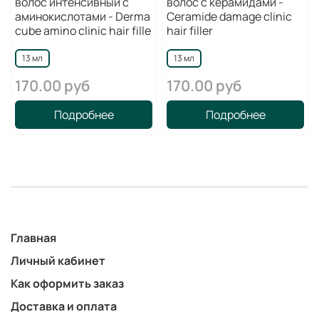
волос интенсивный с
волос с керамидами -
аминокислотами - Derma
Ceramide damage clinic
сube amino clinic hair fille
hair filler
13 мл
13 мл
170.00 руб
170.00 руб
Подробнее
Подробнее
Главная
Личный кабинет
Как оформить заказ
Доставка и оплата