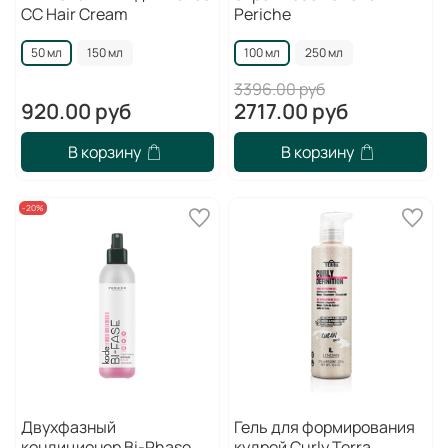
CC Hair Cream
Periche
50 мл
150 мл
100 мл
250 мл
3396.00 руб
920.00 руб
2717.00 руб
В корзину
В корзину
-20%
Двухфазный
Гель для формирования
кондиционер Bi-Phase
кудрей Curly Terra