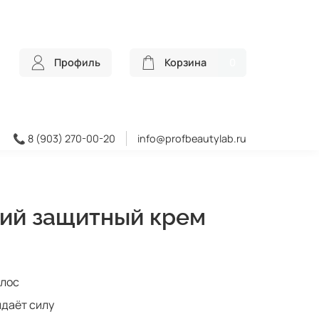
Профиль
Корзина
0
📞 8 (903) 270-00-20
info@profbeautylab.ru
ий защитный крем
олос
идаёт силу