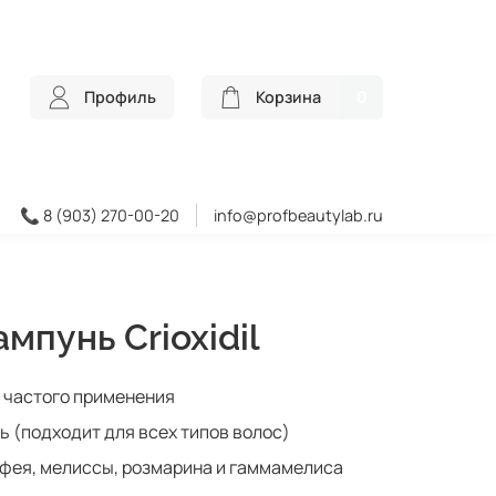
Профиль
Корзина
0
📞 8 (903) 270-00-20
info@profbeautylab.ru
мпунь Crioxidil
 частого применения
 (подходит для всех типов волос)
лфея, мелиссы, розмарина и гаммамелиса