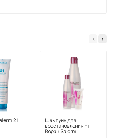
lerm 21
Шампунь для
Нейтрал
восстановления Hi
сбаланс
Repair Salerm
шампунь 
Hair Lab 