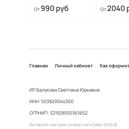
990 руб
2040 
От
От
Главная
Личный кабинет
Как оформит
ИП Балукова Светлана Юрьевна
ИНН: 503820044300
ОГРНИП: 321508100361652
Интернет-магазин создан на inSales 2024 ©