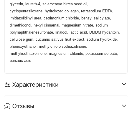
glycerin, laureth-4, sclerocarya birrea seed oil,
cyclopentasiloxane, hydrolyzed collagen, tetrasodium EDTA,
imidazolidinyl urea, cetrimonium chloride, benzyl salicylate,
dimethiconol, hexyl cinnamal, magnesium nitrate, sodium
polynaphthalenesulfonate, linalool, lactic acid, DMDM hydantoin,
cellulose gum, cucumis sativus fruit extract, sodium hydroxide,
phenoxyethanol, methylchloroisothiazolinone,
methylisothiazolinone, magnesium chloride, potassium sorbate,
benzoic acid
Характеристики
Отзывы