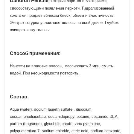
Dandruff Periche
, который борется с бактериями,
способствующими появления перхоти. Гидролизованный
коллаген придает волосам блеск, объем и эластичность.
Экстракт огурца увлажняют волосы по всей длине. Глубоко
очищает кожу головы.
Способ применения:
Нанести на влажные волосы, массировать 3 мин, смыть
водой. При необходимости повторить.
Состав:
Aqua (water), sodium laureth sulfate , disodium
cocoamphodiacetate, cocamidopropyl betaine, cocamide DEA,
parfum (fragrance), glycol distearate, zinc pyrithione,
polyquaternium-7, sodium chloride, citric acid, sodium benzoate,