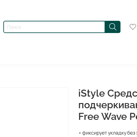
iStyle Сред
подчеркиван
Free Wave P
• фиксирует укладку бе