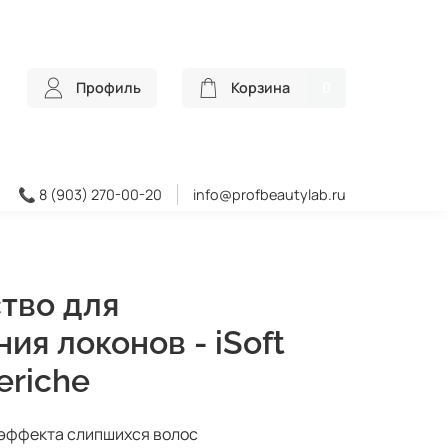
Профиль
Корзина
0
📞 8 (903) 270-00-20
info@profbeautylab.ru
ство для
ия локонов - iSoft
eriche
з эффекта слипшихся волос