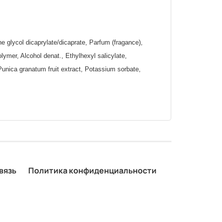
 glycol dicaprylate/dicaprate, Parfum (fragance),
mer, Alcohol denat., Ethylhexyl salicylate,
Punica granatum fruit extract, Potassium sorbate,
вязь
Политика конфиденциальности