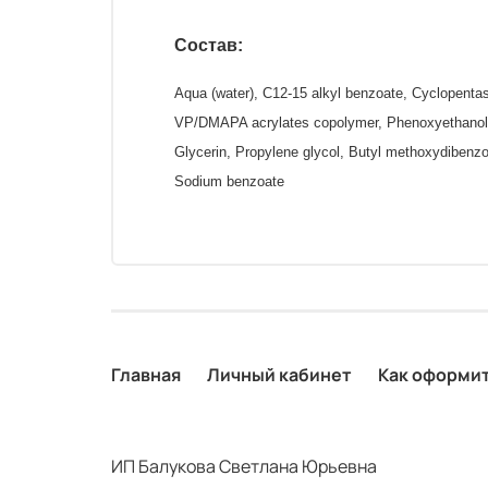
Состав:
Aqua (water), C12-15 alkyl benzoate, Cyclopentas
VP/DMAPA acrylates copolymer, Phenoxyethanol, Po
Glycerin, Propylene glycol, Butyl methoxydibenzo
Sodium benzoate
Главная
Личный кабинет
Как оформит
ИП Балукова Светлана Юрьевна