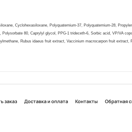
iloxane, Cyclohexasiloxane, Polyquaternium-37, Polyquaternium-28, Propylene
lysorbate 80, Caprylyl glycol, PPG-1 trideceth-6, Sorbic acid, VP/VA copoly
ylmethane, Rubus idaeus fruit extract, Vaccinium macrocarpon fruit extract, 
ь заказ
Доставка и оплата
Контакты
Обратная с