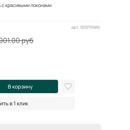
ь с красивыми локонами
арт.
ISISFRWAV
901.00 руб
В корзину
ить в 1 клик